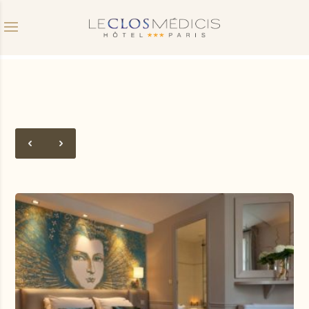
Code promo
Date d'arrivée
Date de départ
Avez vous un code promo ?
Valider
Je ne dispose pas de code promo
Cliquer dans le calendrier :
AOÛT
2026