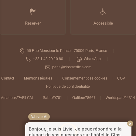
Réserver
Accessible
56 Rue Monsieur le Prince - 75006 Paris, France
+33 1 43 29 10 80
WhatsApp
paris@closmedicis.com
Contact
Mentions légales
Consentement des cookies
CGV
Politique de confidentialité
Amadeus/PARLCM
Sabre/9781
Galileo/78667
Worldspan/04314
Livie AI
Bonjour, je suis
Livie
. Je peux répondre à la
plupart de vos questions sur l’hôtel
le Clos