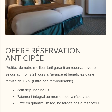
LU
MA
ME
JE
VE
SA
DI
27
28
29
30
31
1
2
7
8
9
3
4
5
6
146.3 €
103 €
125.3 €
10
11
12
13
14
15
16
OFFRE RÉSERVATION
112 €
112 €
112 €
112 €
130 €
139 €
112 €
ANTICIPÉE
17
18
19
20
21
22
23
130 €
130 €
117 €
121 €
130 €
161 €
112 €
Profitez de notre meilleur tarif garanti en réservant votre
séjour au moins 21 jours à l’avance et bénéficiez d’une
24
25
26
27
28
29
30
152 €
121 €
121 €
161 €
161 €
139 €
125 €
remise de 15%. (Offre non remboursable)
31
Petit déjeuner inclus.
1
2
3
4
5
6
148 €
Paiement intégral au moment de la réservation
Offre en quantité limitée, ne tardez pas à réserver !
Indisponible
Prix le plus bas
Durée minimum de séjour