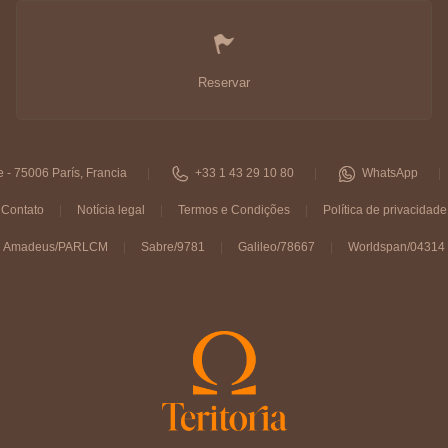
Reservar
 - 75006 París, Francia
+33 1 43 29 10 80
WhatsApp
Contato
Notícia legal
Termos e Condições
Política de privacidade
Amadeus/PARLCM
Sabre/9781
Galileo/78667
Worldspan/04314