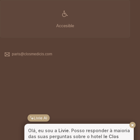
Accesible
paris@closmedicis.com
Livie AI
Olá, eu sou a
Livie
. Posso responder à maioria
das suas perguntas sobre o hotel
le Clos
Medicis
. E, acima de tudo, não se esqueça, o