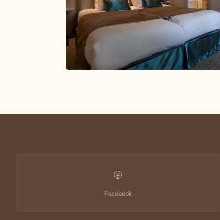
Pagamento seguro
+33 1 43 29 10 80
paris@closmedicis.com
56 RUE MONSIEUR LE PRINCE 75006 PARIS – FRANCE
Facebook