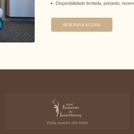
Disponibilidade limitada, portanto, res
27
28
29
3
4
5
RESERVAR AGORA
10
11
12
112 €
112 €
112 €
17
18
19
130 €
130 €
117 €
24
25
26
152 €
121 €
121 €
31
1
2
148 €
indisponível
Preço mais baixo
Visita nuestro otro hotel