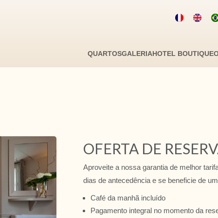
Código de desconto
Da
QUARTOS
GALERIA
HOTEL BOUTIQUE
O
Você tem
A
OFERTA DE RESER
Eu não ten
Clique no calendário :
Aproveite a nossa garantia de melhor tar
dias de antecedência e se beneficie de u
A
Café da manhã incluído
SE
TE
QA
Pagamento integral no momento da res