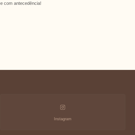
erve com antecedência!
30
31
1
2
6
7
8
9
125.3 €
139 €
103 €
137.3 €
13
14
15
16
112 €
130 €
139 €
112 €
20
21
22
23
121 €
130 €
161 €
112 €
27
28
29
30
161 €
161 €
139 €
125 €
3
4
5
6
Estadia mínima
Últimas disponibilidades
Alterar as datas
Continuidade
Instagram