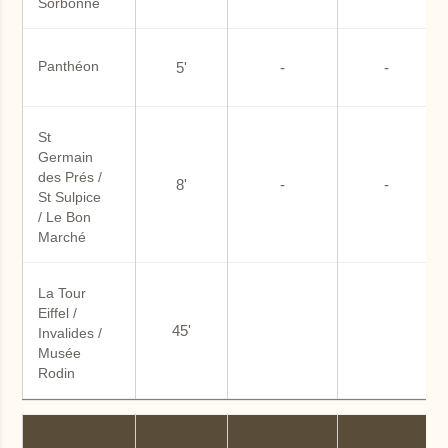
Sorbonne
Panthéon
5'
-
-
St 
Germain 
des Prés / 
8'
-
-
St Sulpice 
/ Le Bon 
Marché
La Tour 
Eiffel / 
45'
Invalides / 
Musée  
Rodin