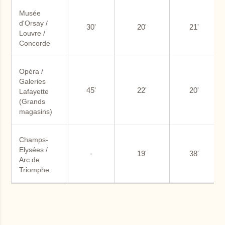
Musée 
d'Orsay / 
30'
20'
21'
Louvre / 
Concorde
Opéra / 
Galeries 
45'
22'
20'
Lafayette 
(Grands 
magasins)
Champs-
Elysées / 
-
19'
38'
Arc de 
Triomphe