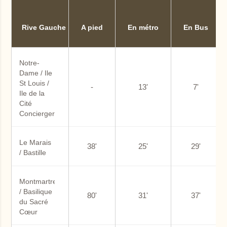
Rive Gauche
A pied
En métro
En Bus
Notre-
Dame / Ile 
St Louis / 
-
13'
7'
Ile de la 
Cité
Conciergerie
Le Marais 
38'
25'
29'
/ Bastille
Montmartre 
/ Basilique 
80'
31'
37'
du Sacré 
Cœur