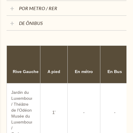
POR METRO / RER
DE ÔNIBUS
Rive Gauche
A pied
En métro
En Bus
Jardin du 
Luxembourg 
/ Théâtre 
de l'Odéon
1'
-
-
Musée du 
Luxembourg 
/ 