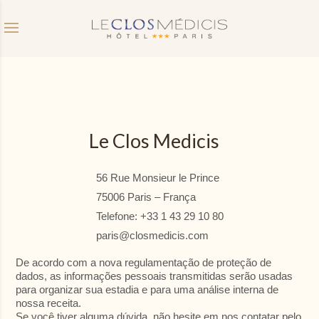
Código de
Data de chegada
Data de partida
desconto
Le Clos Medicis
56 Rue Monsieur le Prince
Você tem um código de cupom?
75006 Paris – França
Telefone: +33 1 43 29 10 80
Validar
paris@closmedicis.com
Eu não tenho um código de cupom
De acordo com a nova regulamentação de proteção de
dados, as informações pessoais transmitidas serão usadas
Clique no calendário :
para organizar sua estadia e para uma análise interna de
nossa receita.
Se você tiver alguma dúvida, não hesite em nos contatar pelo