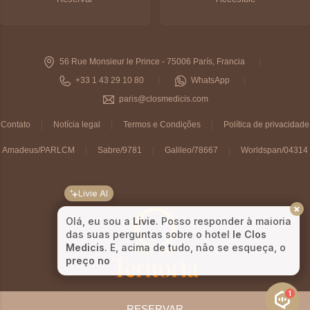
56 Rue Monsieur le Prince - 75006 París, Francia
+33 1 43 29 10 80
WhatsApp
paris@closmedicis.com
Contato
Notícia legal
Termos e Condições
Política de privacidade
Amadeus/PARLCM
Sabre/9781
Galileo/78667
Worldspan/04314
Livie AI
Olá, eu sou a
Livie
. Posso responder à maioria
das suas perguntas sobre o hotel
le Clos
Medicis
. E, acima de tudo, não se esqueça, o
preço no nos
1
RESERVAR