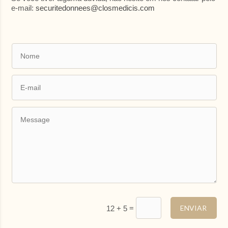
AGOSTO
2026
e-mail:
securitedonnees@closmedicis.com
SE
TE
QA
QI
SX
SA
DO
27
28
29
30
31
1
2
9
8
3
4
5
6
7
112.3 €
10
11
12
13
14
15
16
120.3 €
112 €
112 €
112 €
130 €
139 €
112 €
17
18
19
20
21
22
23
130 €
130 €
122 €
121 €
130 €
161 €
112 €
24
25
26
27
28
29
30
152 €
121 €
121 €
161 €
161 €
139 €
125 €
31
1
2
3
4
5
6
139 €
=
ENVIAR
12 + 5