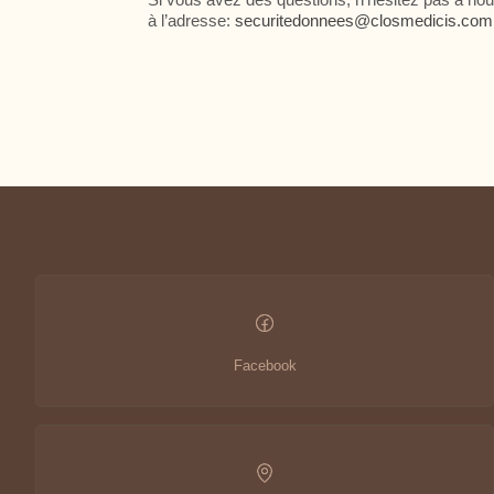
à l’adresse:
securitedonnees@closmedicis.com
Paiement sécurisé
+33 1 43 29 10 80
paris@closmedicis.com
56 RUE MONSIEUR LE PRINCE 75006 PARIS – FRANCE
Facebook