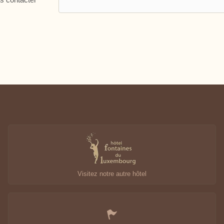
27
28
29
3
4
5
10
11
12
112 €
112 €
112 €
17
18
19
130 €
130 €
122 €
24
25
26
152 €
121 €
121 €
31
1
2
139 €
Indisponible
Prix le plus bas
Visitez notre autre hôtel