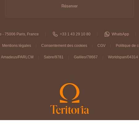
Réserver
e - 75006 Paris, France
+33 1 43 29 10 80
WhatsApp
Mentions légales
Consentement des cookies
CGV
Politique de c
Amadeus/PARLCM
Sabre/9781
Galileo/78667
Worldspan/04314