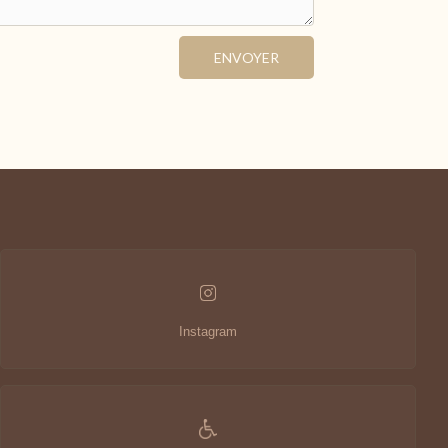
30
31
1
2
ENVOYER
8
9
6
7
112.3 €
133.3 €
13
14
15
16
112 €
130 €
139 €
112 €
20
21
22
23
121 €
130 €
161 €
112 €
27
28
29
30
161 €
161 €
139 €
125 €
3
4
5
6
Durée minimum de séjour
Dernières disponibilités
Instagram
Changer les dates
Continuer