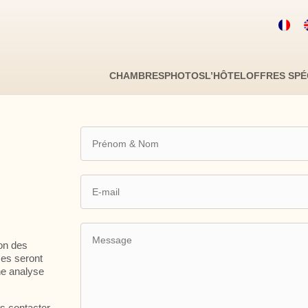
Code promo
D
CHAMBRES
PHOTOS
L’HÔTEL
OFFRES SPÉ
Avez v
Je ne disp
Cliquer dans le calendrier :
ion des
ses seront
une analyse
LU
MA
ME
us contacter