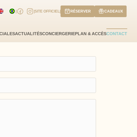
|
|
SITE OFFICIEL
|
RÉSERVER
CADEAUX
ate d'arrivée
Date de départ
CIALES
ACTUALITÉS
CONCIERGERIE
PLAN & ACCÈS
CONTACT
ous un code promo ?
Valider
ose pas de code promo
AOÛT
2026
JE
VE
SA
DI