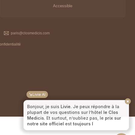
Accessible
paris@closmedicis.com
onfidentialité
Livie AI
Bonjour, je suis
Livie
. Je peux répondre à la
plupart de vos questions sur l’hôtel
le Clos
Medicis
. Et surtout, n’oubliez pas, le
prix sur
notre site officiel
est
toujours le moins cher
!