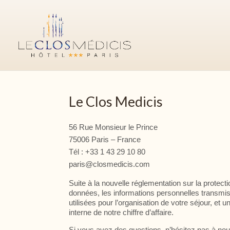
Le Clos Medicis
RÉSERVER VOTRE
56 Rue Monsieur le Prince
75006 Paris – France
SÉJOUR
Tél : +33 1 43 29 10 80
paris@closmedicis.com
Suite à la nouvelle réglementation sur la protect
données, les informations personnelles transmi
utilisées pour l’organisation de votre séjour, et 
interne de notre chiffre d’affaire.
Site officiel
Meilleur prix garanti
Si vous avez des questions, n’hésitez pas à no