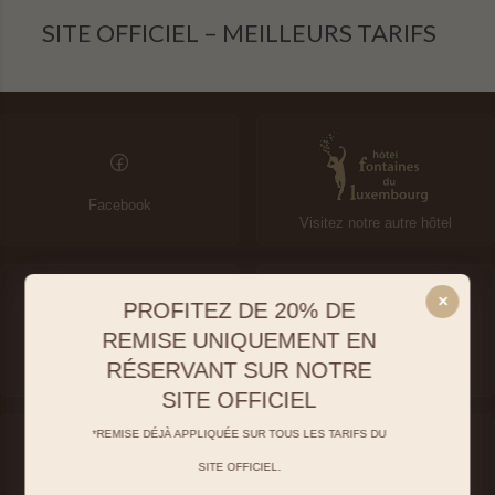
Dernières disponibilités
SITE OFFICIEL – MEILLEURS TARIFS
Changer les dates
Continuer
Facebook
Visitez notre autre hôtel
×
PROFITEZ DE 20% DE
REMISE UNIQUEMENT EN
Instagram
Map
RÉSERVANT SUR NOTRE
SITE OFFICIEL
*REMISE DÉJÀ APPLIQUÉE SUR TOUS LES TARIFS DU
SITE OFFICIEL.