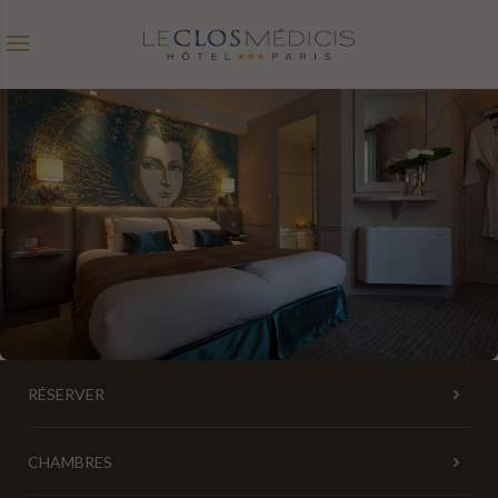
Code promo
Date d'arrivée
Date de départ
Avez vous un code promo ?
Valider
Je ne dispose pas de code promo
RÉSERVER
Cliquer dans le calendrier :
CHAMBRES
AOÛT
2026