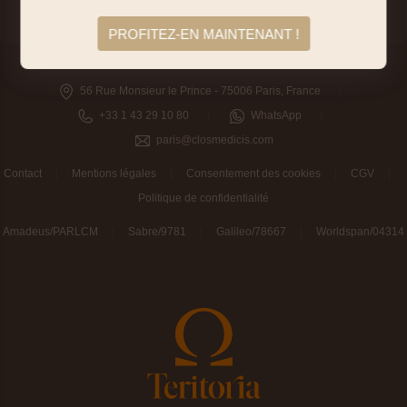
Réserver
Accessible
PROFITEZ-EN MAINTENANT !
56 Rue Monsieur le Prince - 75006 Paris, France
+33 1 43 29 10 80
WhatsApp
paris@closmedicis.com
Contact
Mentions légales
Consentement des cookies
CGV
Politique de confidentialité
Amadeus/PARLCM
Sabre/9781
Galileo/78667
Worldspan/04314