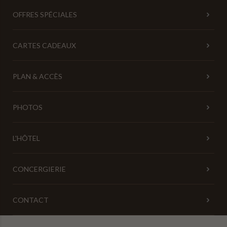
LU
MA
ME
JE
VE
SA
DI
OFFRES SPÉCIALES
27
28
29
30
31
1
2
CARTES CADEAUX
9
3
4
5
6
7
8
112.3 €
PLAN & ACCÈS
10
11
12
13
14
15
16
120.3 €
112 €
112 €
112 €
130 €
139 €
112 €
PHOTOS
17
18
19
20
21
22
23
130 €
130 €
122 €
121 €
130 €
161 €
112 €
L'HÔTEL
24
25
26
27
28
29
30
152 €
121 €
121 €
161 €
161 €
139 €
125 €
CONCERGIERIE
31
1
2
3
4
5
6
139 €
CONTACT
Indisponible
Prix le plus bas
Durée minimum de séjour