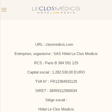
Code promo
Date d'arrivée
Date de départ
URL : closmedicis.com
Entreprise, organisme : SAS Hôtel Le Clos Medicis
Avez vous un code promo ?
RCS : Paris B 384 591 129
Valider
Capital social : 1.282.530,00 EURO
TVA N° : FR12384591129
Je ne dispose pas de code promo
SIRET : 38459112900034
Cliquer dans le calendrier :
Siège social :
AOÛT
2026
Hôtel Le Clos Medicis