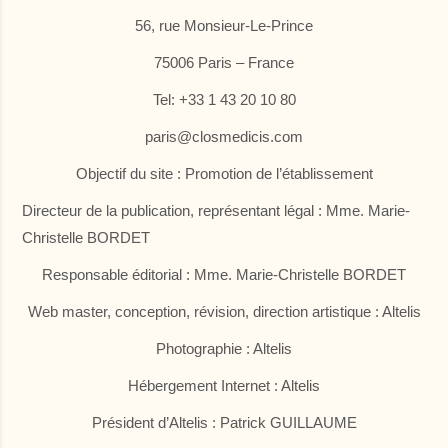
LU
MA
ME
JE
VE
SA
DI
56, rue Monsieur-Le-Prince
75006 Paris – France
27
28
29
30
31
1
2
Tel: +33 1 43 20 10 80
8
9
3
4
5
6
7
paris@closmedicis.com
112.3 €
142.3 €
Objectif du site : Promotion de l’établissement
10
11
12
13
14
15
16
112 €
112 €
112 €
112 €
130 €
139 €
112 €
Directeur de la publication, représentant légal : Mme. Marie-
Christelle BORDET
17
18
19
20
21
22
23
130 €
130 €
122 €
121 €
130 €
161 €
112 €
Responsable éditorial : Mme. Marie-Christelle BORDET
24
25
26
27
28
29
30
Web master, conception, révision, direction artistique : Altelis
152 €
121 €
121 €
161 €
161 €
139 €
125 €
Photographie : Altelis
31
1
2
3
4
5
6
139 €
Hébergement Internet : Altelis
Président d’Altelis : Patrick GUILLAUME
Indisponible
Prix le plus bas
Durée minimum de séjour