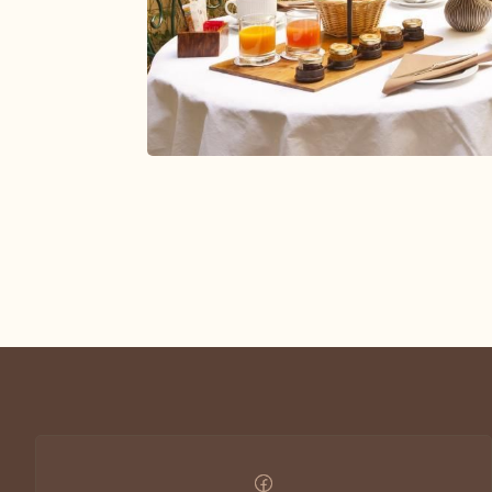
Paiement sécurisé
+33 1 43 29 10 80
paris@closmedicis.com
56 RUE MONSIEUR LE PRINCE 75006 PARIS – FRANCE