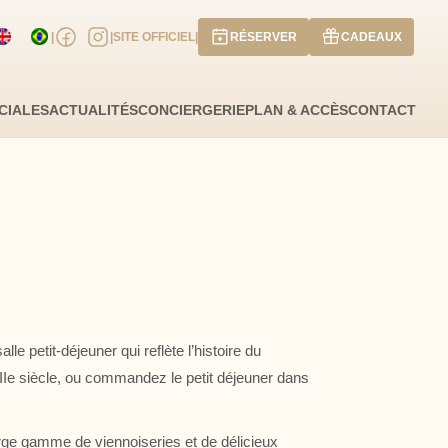
|
|
SITE OFFICIEL
|
RÉSERVER
CADEAUX
ate d'arrivée
Date de départ
CIALES
ACTUALITÉS
CONCIERGERIE
PLAN & ACCÈS
CONTACT
ous un code promo ?
Valider
ose pas de code promo
lle petit-déjeuner qui reflète l’histoire du
XIIe siècle, ou commandez le petit déjeuner dans
AOÛT
2026
JE
VE
SA
DI
rge gamme de viennoiseries et de délicieux