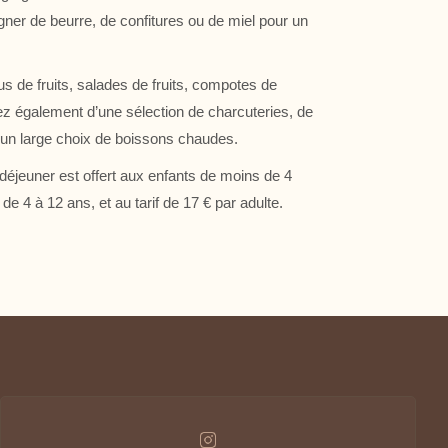
er de beurre, de confitures ou de miel pour un
30
31
1
2
8
9
6
7
s de fruits, salades de fruits, compotes de
112.3 €
142.3 €
sez également d’une sélection de charcuteries, de
13
14
15
16
112 €
130 €
139 €
112 €
d’un large choix de boissons chaudes.
20
21
22
23
t-déjeuner est offert aux enfants de moins de 4
121 €
130 €
161 €
112 €
de 4 à 12 ans, et au tarif de 17 € par adulte.
27
28
29
30
161 €
161 €
139 €
125 €
3
4
5
6
Durée minimum de séjour
Dernières disponibilités
Changer les dates
Continuer