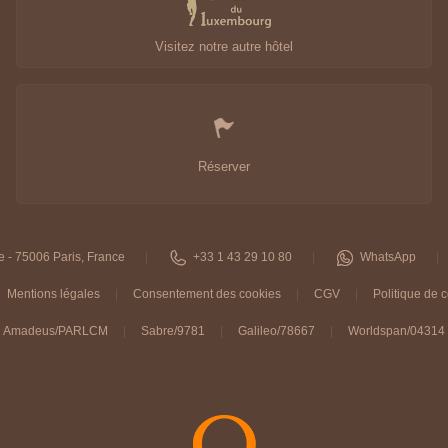
Visitez notre autre hôtel
Réserver
e - 75006 Paris, France
+33 1 43 29 10 80
WhatsApp
Mentions légales
Consentement des cookies
CGV
Politique de c
Amadeus/PARLCM
Sabre/9781
Galileo/78667
Worldspan/04314