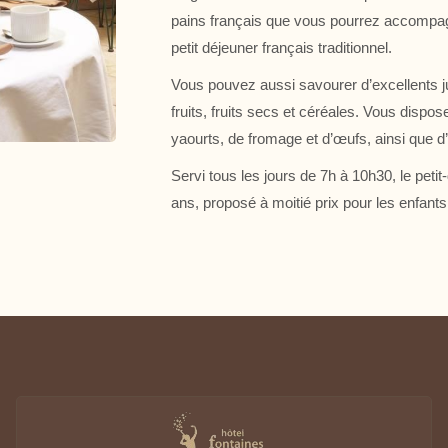
pains français que vous pourrez accompagn
27
28
29
petit déjeuner français traditionnel.
3
4
5
Vous pouvez aussi savourer d’excellents ju
fruits, fruits secs et céréales. Vous dispo
10
11
12
112 €
112 €
112 €
yaourts, de fromage et d’œufs, ainsi que 
17
18
19
Servi tous les jours de 7h à 10h30, le peti
130 €
130 €
122 €
ans, proposé à moitié prix pour les enfants 
24
25
26
152 €
121 €
121 €
31
1
2
139 €
Indisponible
Prix le plus bas