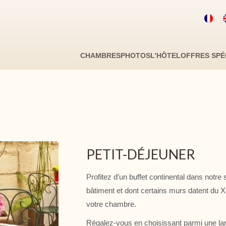
Code promo
D
CHAMBRES
PHOTOS
L’HÔTEL
OFFRES SPÉ
Avez v
PETIT-DÉJEUNER
Je ne disp
Cliquer dans le calendrier :
Profitez d’un buffet continental dans notre sa
bâtiment et dont certains murs datent du 
votre chambre.
LU
MA
ME
Régalez-vous en choisissant parmi une la