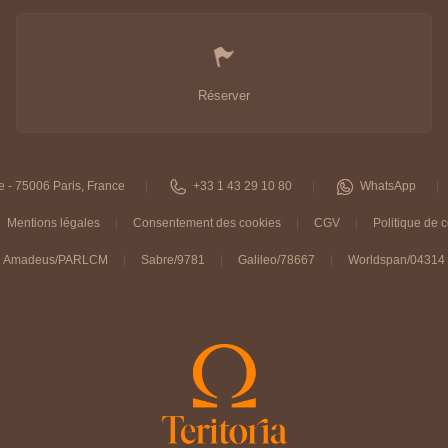
Réserver
e - 75006 Paris, France
+33 1 43 29 10 80
WhatsApp
Mentions légales
Consentement des cookies
CGV
Politique de c
Amadeus/PARLCM
Sabre/9781
Galileo/78667
Worldspan/04314