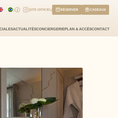
|
|
SITE OFFICIEL
|
RÉSERVER
CADEAUX
ate d'arrivée
Date de départ
CIALES
ACTUALITÉS
CONCIERGERIE
PLAN & ACCÈS
CONTACT
ous un code promo ?
Valider
ose pas de code promo
AOÛT
2026
JE
VE
SA
DI