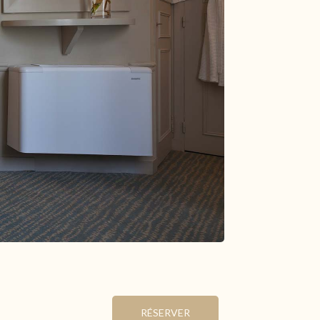
30
31
1
2
8
9
6
7
112.3 €
130.3 €
13
14
15
16
112 €
130 €
139 €
112 €
20
21
22
23
121 €
130 €
161 €
112 €
27
28
29
30
161 €
161 €
139 €
125 €
3
4
5
6
Durée minimum de séjour
Dernières disponibilités
Changer les dates
Continuer
RÉSERVER