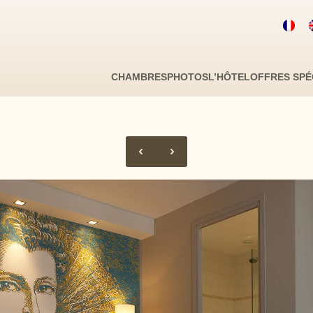
Code promo
D
COMMUNICANTE FAMILIALE
MOBILITÉ RÉDUITE
CHAMBRES
PHOTOS
L’HÔTEL
OFFRES SPÉ
Avez v
Je ne disp
Cliquer dans le calendrier :
LU
MA
ME