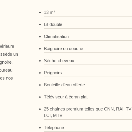
13 m²
Lit double
Climatisation
érieure
Baignoire ou douche
possède un
Sèche-cheveux
gnoire.
 bureau,
Peignoirs
utes nos
Bouteille d’eau offerte
Téléviseur à écran plat
25 chaînes premium telles que CNN, RAI, TV
LCI, MTV
Téléphone