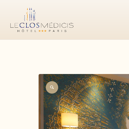
CLASSIQUE
SUPÉRIEURE
DELUXE
CHAMBRE 
RÉSERVER VOTRE
SÉJOUR
Site officiel
Meilleur prix garanti