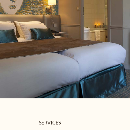
27
28
29
3
4
5
10
11
12
112 €
112 €
112 €
17
18
19
130 €
130 €
122 €
24
25
26
152 €
121 €
121 €
31
1
2
139 €
Indisponible
Prix le plus bas
SERVICES