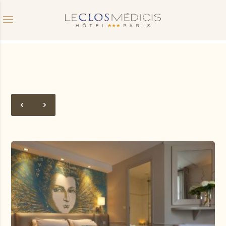
Código de
Data de chegada
Data de partida
desconto
Você tem um código de cupom?
Validar
Eu não tenho um código de cupom
Clique no calendário :