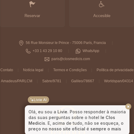
Reservar
Accesible
56 Rue Monsieur le Prince - 75006 París, Francia
+33 1 43 29 10 80
WhatsApp
paris@closmedicis.com
Contato
Notícia legal
Termos e Condições
Política de privacidade
Amadeus/PARLCM
Sabre/9781
Galileo/78667
Worldspan/04314
Livie AI
Olá, eu sou a
Livie
. Posso responder à maioria
das suas perguntas sobre o hotel
le Clos
Medicis
. E, acima de tudo, não se esqueça, o
preço no nosso site oficial
é
sempre o mais
barato
! 