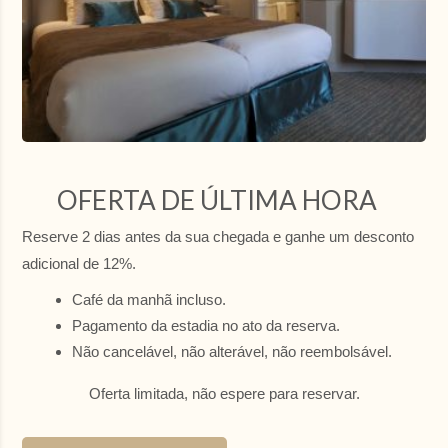
AGOSTO
2026
SE
TE
QA
QI
SX
SA
DO
27
28
29
30
31
1
2
8
9
3
4
5
6
7
112.3 €
142.3 €
OFERTA DE ÚLTIMA HORA
10
11
12
13
14
15
16
112 €
112 €
112 €
112 €
130 €
139 €
112 €
Reserve 2 dias antes da sua chegada e ganhe um desconto
adicional de 12%.
17
18
19
20
21
22
23
130 €
130 €
122 €
121 €
130 €
161 €
112 €
Café da manhã incluso.
Pagamento da estadia no ato da reserva.
24
25
26
27
28
29
30
152 €
121 €
121 €
161 €
161 €
139 €
125 €
Não cancelável, não alterável, não reembolsável.
31
1
2
3
4
5
6
Oferta limitada, não espere para reservar.
139 €